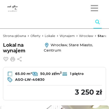
Strona główna
Oferty
Lokale
Wynajem
Wrocław
Stare 
Lokal na
Wrocław, Stare Miasto,
wynajem
Centrum
Dodaj do ulubionych
Drukuj
Udostępnij
2
65.00 m²
50,00 zł/m
1 piętro
ASO-LW-40830
3 250 zł