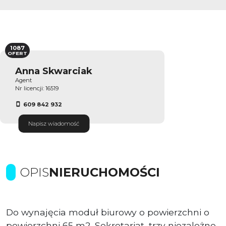
1087
OFERT
Anna Skwarciak
Agent
Nr licencji: 16519
609 842 932
Napisz wiadomość
OPIS
NIERUCHOMOŚCI
Do wynajęcia moduł biurowy o powierzchni o
powierzchni 65 m2. Sekretariat, trzy niezależne