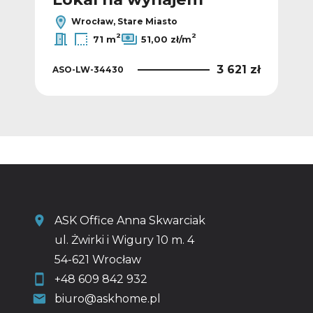
Wrocław, Stare Miasto
2
2
71 m
51,00 zł/m
5 zł
3 621 zł
ASO-LW-34430
ASO
ASK Office Anna Skwarciak
ul. Żwirki i Wigury 10 m. 4
54-621 Wrocław
+48 609 842 932
biuro@askhome.pl