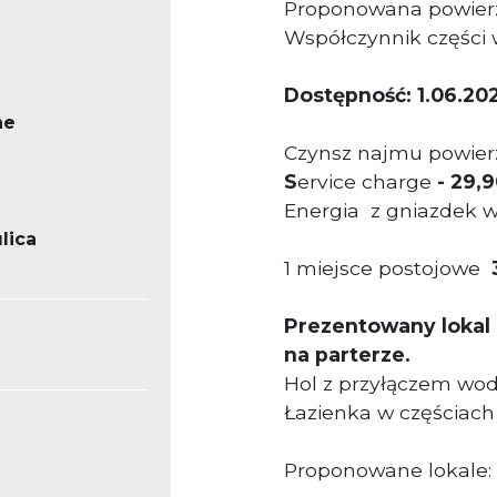
Proponowana powier
Współczynnik części 
Dostępność: 1.06.202
ne
Czynsz najmu powier
S
ervice charge
-
29,9
Energia z gniazdek w
lica
1 miejsce postojowe
3
Prezentowany lokal
na parterze.
Hol z przyłączem wod
Łazienka w częściac
Proponowane lokale