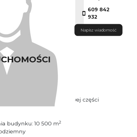
609 842
932
Napisz wiadomość
UCHOMOŚCI
ściciel nieruchomosci
ytuowany jest w południowej części
2
nia budynku: 10 500 m
podziemny