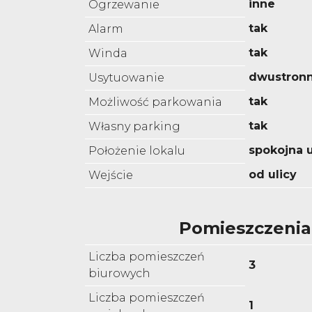
inne
Ogrzewanie
tak
Alarm
tak
Winda
dwustron
Usytuowanie
tak
Możliwość parkowania
tak
Własny parking
spokojna u
Położenie lokalu
od ulicy
Wejście
Pomieszczenia
Liczba pomieszczeń
3
biurowych
Liczba pomieszczeń
1