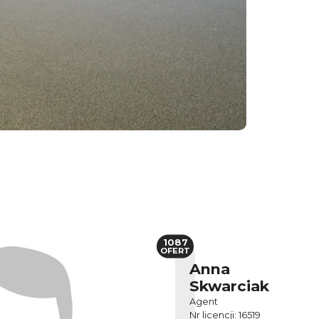
1087
OFERT
Anna
Skwarciak
Agent
Nr licencji: 16519