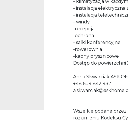
- klimatyzacja w każdy
- instalacja elektryczn
- instalacja teletechnic
- windy
-recepcja
-ochrona
- salki konferencyjne
-rowerownia
-kabny prysznicowe
Dostęp do powierzchni 
Anna Skwarciak ASK OF
+48 609 842 932
a.skwarciak@askhome.p
Wszelkie podane przez P
rozumieniu Kodeksu Cy