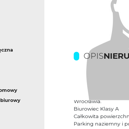
ęczna
OPIS
NIER
Prowizje pokrywa Wła
iomowy
Kompleks biurowy us
 biurowy
Wrocławia.
Biurowiec Klasy A
Całkowita powierzch
Parking naziemny i 