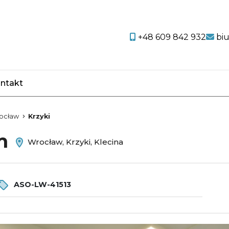
+48 609 842 932
bi
ntakt
favorite
ocław
Krzyki
em
Wrocław, Krzyki, Klecina
ASO-LW-41513