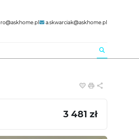
uro@askhome.pl
a.skwarciak@askhome.pl
Dodaj do ulubiony
Drukuj
Udostępnij
3 481 zł