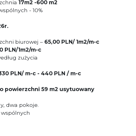
zchnia
17m2 -600 m2
wspólnych - 10%
6r.
zchni biurowej –
65,00 PLN/ 1m2/m-c
0 PLN/1m2/m-c
edług zużycia
30 PLN/ m-c - 440 PLN / m-c
 o powierzchni 59 m2 usytuowany
y, dwa pokoje.
h wspólnych
: