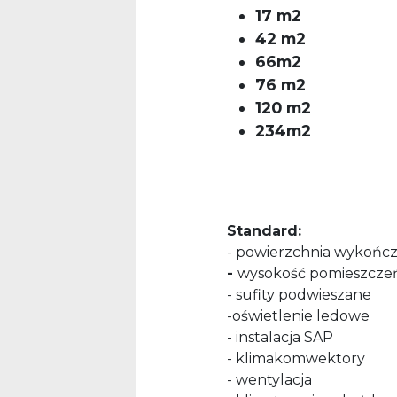
17 m2
42 m2
66m2
76 m2
120 m2
234m2
Standard:
- powierzchnia wykońc
-
wysokość pomieszcze
- sufity podwieszane
-oświetlenie ledowe
- instalacja SAP
- klimakomwektory
- wentylacja