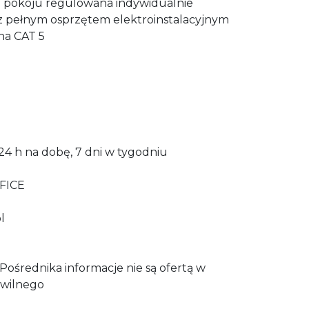
m pokoju regulowana indywidualnie
a z pełnym osprzętem elektroinstalacyjnym
zna CAT 5
24 h na dobę, 7 dni w tygodniu
FICE
l
ośrednika informacje nie są ofertą w
wilnego