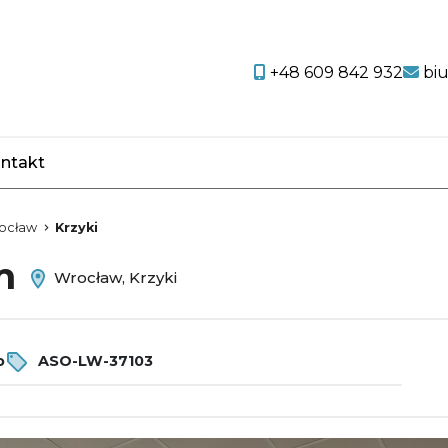
+48 609 842 932
bi
ntakt
favorite
ocław
Krzyki
em
Wrocław, Krzyki
o
ASO-LW-37103