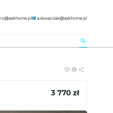
uro@askhome.pl
a.skwarciak@askhome.pl
Dodaj do ulubiony
Drukuj
Udostępnij
3 770 zł