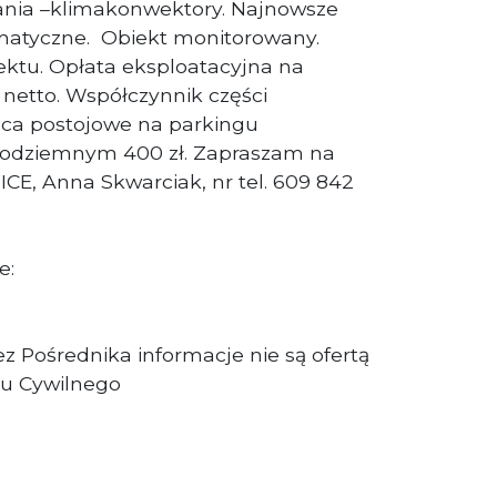
ania –klimakonwektory. Najnowsze
rmatyczne. Obiekt monitorowany.
ektu. Opłata eksploatacyjna na
 netto. Współczynnik części
sca postojowe na parkingu
podziemnym 400 zł. Zapraszam na
CE, Anna Skwarciak, nr tel. 609 842
e:
z Pośrednika informacje nie są ofertą
u Cywilnego