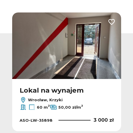
 do ulubionych
Dodaj do u
Lokal na wynajem
Wrocław, Krzyki
2
2
60 m
50,00 zł/m
3 000 zł
ASO-LW-35898