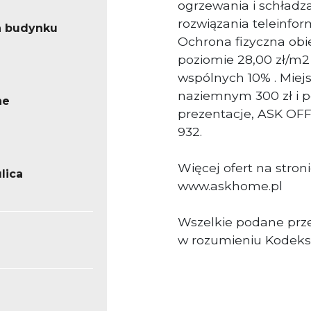
ogrzewania i schładz
rozwiązania teleinfo
a budynku
Ochrona fizyczna obi
poziomie 28,00 zł/m2
wspólnych 10% . Miej
naziemnym 300 zł i 
ne
prezentacje, ASK OFFI
932.
Więcej ofert na stroni
lica
www.askhome.pl
Wszelkie podane prze
w rozumieniu Kodeks