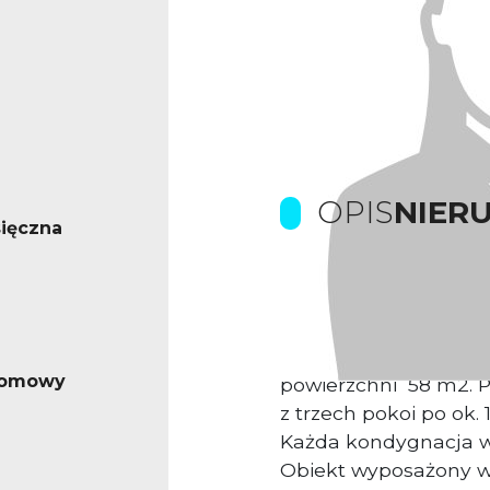
OPIS
NIER
ięczna
Prowizje gwarantuje 
Komfortowe powierzc
Wrocławia. Do wynaję
iomowy
powierzchni 58 m2. P
z trzech pokoi po ok.
Każda kondygnacja w
Obiekt wyposażony w