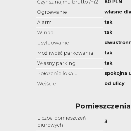
80 PLN
Czynsz najmu brutto /m2
własne dl
Ogrzewanie
tak
Alarm
tak
Winda
dwustron
Usytuowanie
tak
Możliwość parkowania
tak
Własny parking
spokojna u
Położenie lokalu
od ulicy
Wejście
Pomieszczenia
Liczba pomieszczeń
3
biurowych