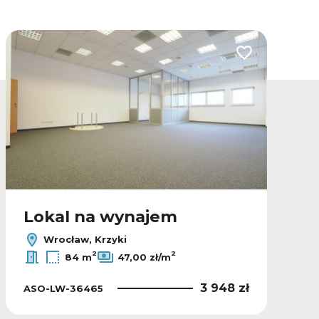
lubionych
Dodaj do ulubio
Lokal na wynajem
Wrocław, Krzyki
2
2
84 m
47,00 zł/m
3 948 zł
ASO-LW-36465