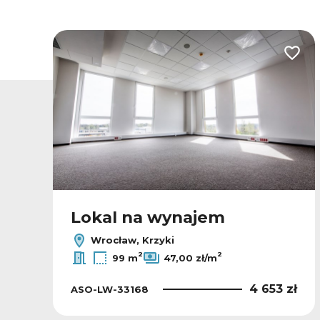
odaj do ulubionych
Dodaj
Lokal na wynajem
Wrocław, Krzyki
2
2
99 m
47,00 zł/m
ł
4 653 zł
ASO-LW-33168