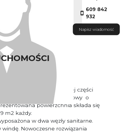
609 842
932
Napisz wiadomość
UCHOMOŚCI
Właściciel nieruchomości.
hnie biurowe w południowej części
cia lokal biurowy trzypokojowy o
rezentowana powierzchnia składa się
 19 m2 każdy.
yposażona w dwa węzły sanitarne.
 windę. Nowoczesne rozwiązania