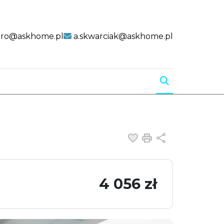
uro@askhome.pl
a.skwarciak@askhome.pl
Dodaj do ulubiony
Drukuj
Udostępnij
4 056 zł