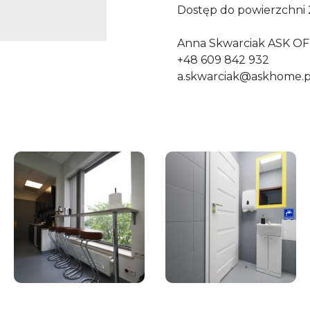
Dostęp do powierzchni 
Anna Skwarciak ASK OF
+48 609 842 932
a.skwarciak@askhome.p