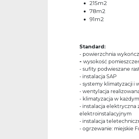
215m2
78m2
91m2
Standard:
- powierzchnia wykońc
-
wysokość pomieszczeń
- sufity podwieszane ra
- instalacja SAP
- systemy klimatyzacji i
- wentylacja realizowan
- klimatyzacja w każdy
- instalacja elektryczn
elektroinstalacyjnym
- instalacja teletechnic
- ogrzewanie: miejskie 