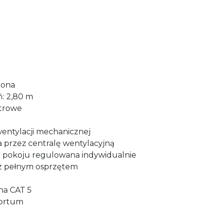
zona
: 2,80 m
strowe
 wentylacji mechanicznej
a przez centralę wentylacyjną
m pokoju regulowana indywidualnie
a z pełnym osprzętem
zna CAT 5
Fortum