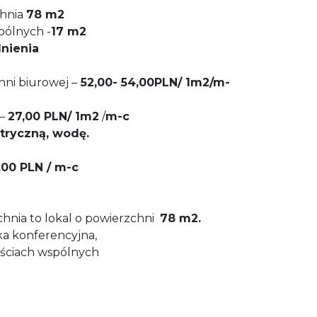
hnia
78 m2
pólnych -
17 m2
nienia
ni biurowej –
52,00- 54,00PLN/ 1m2/m-
–
27,00
PLN
/ 1m2
/
m-c
ktryczną, wodę.
00 PLN / m-c
nia to lokal o powierzchni
78 m2.
lka konferencyjna,
ęściach wspólnych