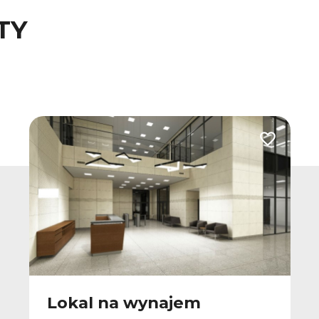
TY
 do ulubionych
Dodaj do u
Lokal na wynajem