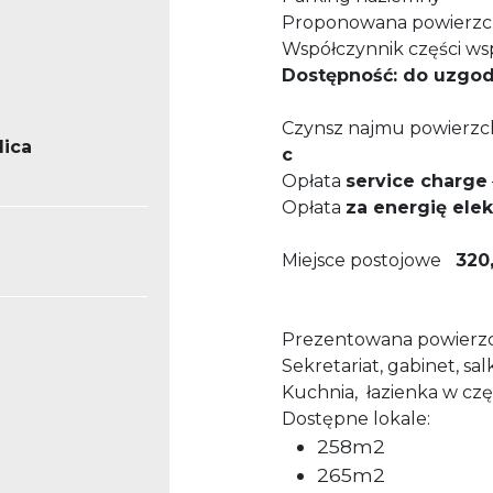
Proponowana powierzc
Współczynnik części ws
Dostępność: do uzgod
Czynsz najmu powierzch
lica
c
Opłata
service charge
Opłata
za energię ele
Miejsce postojowe
320,
Prezentowana powierzch
Sekretariat, gabinet, sa
Kuchnia, łazienka w cz
Dostępne lokale:
258m2
265m2