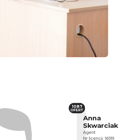
1087
OFERT
Anna
Skwarciak
Agent
Nr licencji: 16519