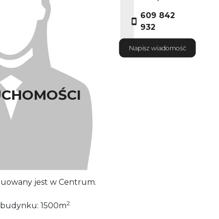
609 842
932
Napisz wiadomość
UCHOMOŚCI
ywa Właściciel nieruchomości.
uowany jest w Centrum.
2
a budynku: 1500m