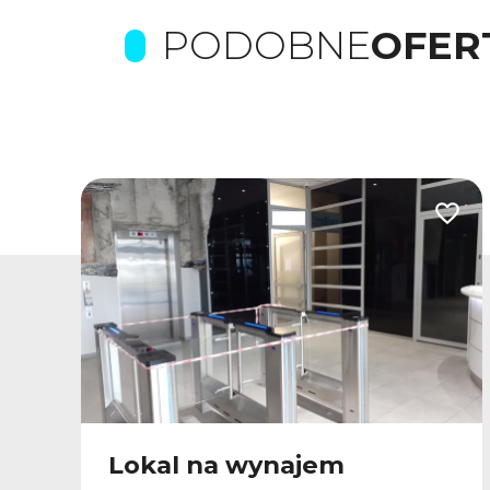
PODOBNE
OFER
odaj do ulubionych
Dodaj
Lokal na wynajem