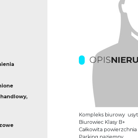
OPIS
NIER
ienia
nione
 handlowy,
Prowizje dla biura pokr
Kompleks biurowy usyt
Biurowiec Klasy B+
azowe
Całkowita powierzchni
Parking naziemny