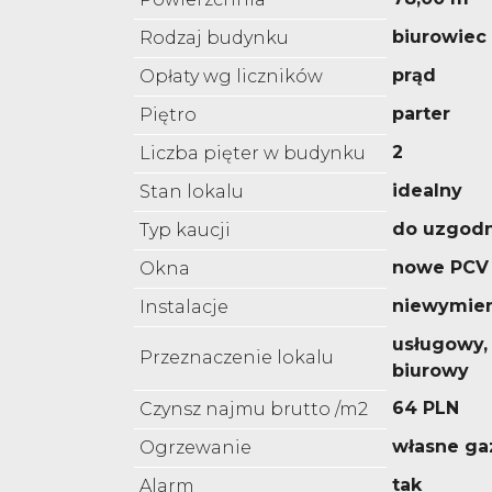
biurowiec
Rodzaj budynku
prąd
Opłaty wg liczników
parter
Piętro
2
Liczba pięter w budynku
idealny
Stan lokalu
do uzgodn
Typ kaucji
nowe PCV
Okna
niewymie
Instalacje
usługowy,
Przeznaczenie lokalu
biurowy
64 PLN
Czynsz najmu brutto /m2
własne g
Ogrzewanie
tak
Alarm