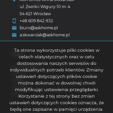
ul. Żwirki i Wigury 10 m. 4
54-621 Wrocław
+48 609 842 932
biuro@askhome.pl
a.skwarciak@askhome.pl
Ta strona wykorzystuje pliki cookies w
Menu
celach statystycznych oraz w celu
dostosowania naszych serwisów do
Strona główna
indywidualnych potrzeb klientów. Zmiany
O firmie
ustawień dotyczących plików cookie
Oferty
można dokonać w dowolnej chwili
Kontakt
modyfikując ustawienia przeglądarki.
Rodo
Korzystanie z tej strony bez zmian
ustawień dotyczących cookies oznacza, że
będą one zapisane w pamięci urządzenia.