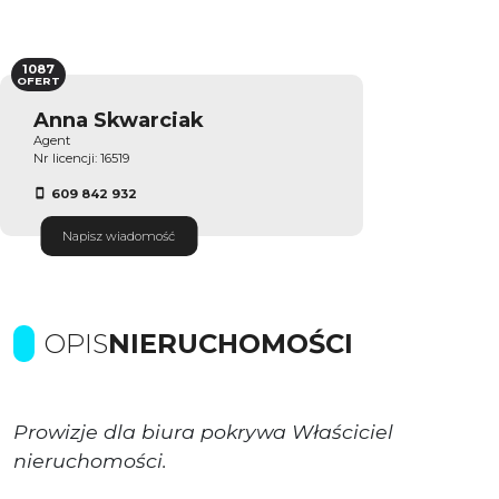
1087
OFERT
Anna Skwarciak
Agent
Nr licencji: 16519
609 842 932
Napisz wiadomość
OPIS
NIERUCHOMOŚCI
Prowizje dla biura pokrywa Właściciel
nieruchomości.