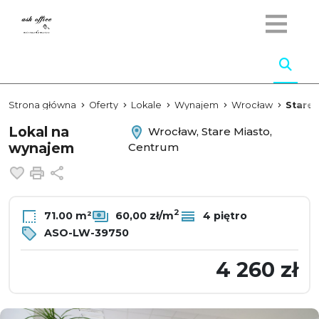
Strona główna
Oferty
Lokale
Wynajem
Wrocław
Stare 
Lokal na
Wrocław, Stare Miasto,
wynajem
Centrum
Dodaj do ulubionych
Drukuj
Udostępnij
2
71.00 m²
60,00 zł/m
4 piętro
ASO-LW-39750
4 260 zł