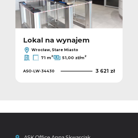
Lokal na wynajem
L
Wrocław, Stare Miasto
2
2
71 m
51,00 zł/m
 zł
3 621 zł
ASO-LW-34430
ASO
ASK Office Anna Skwarciak