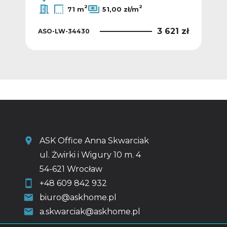
2
2
71 m
51,00 zł/m
 zł
3 621 zł
ASO-LW-34430
ASO
ASK Office Anna Skwarciak
ul. Żwirki i Wigury 10 m. 4
54-621 Wrocław
+48 609 842 932
biuro@askhome.pl
a.skwarciak@askhome.pl