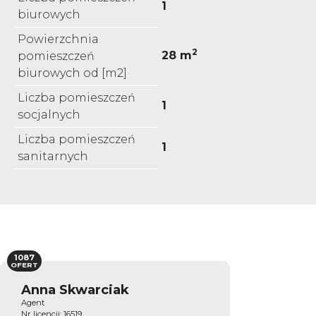
1
biurowych
Powierzchnia
2
28 m
pomieszczeń
biurowych od [m2]
Liczba pomieszczeń
1
socjalnych
Liczba pomieszczeń
1
sanitarnych
1087
OFERT
Anna Skwarciak
Agent
Nr licencji: 16519