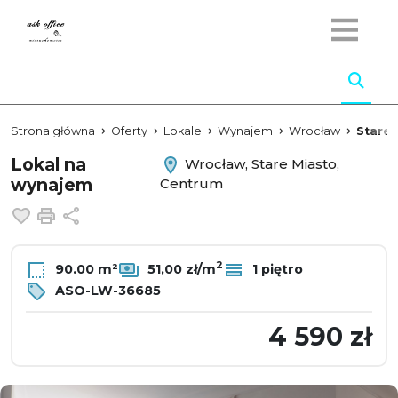
Strona główna
Oferty
Lokale
Wynajem
Wrocław
Stare 
Lokal na
Wrocław, Stare Miasto,
wynajem
Centrum
Dodaj do ulubionych
Drukuj
Udostępnij
2
90.00 m²
51,00 zł/m
1 piętro
ASO-LW-36685
4 590 zł