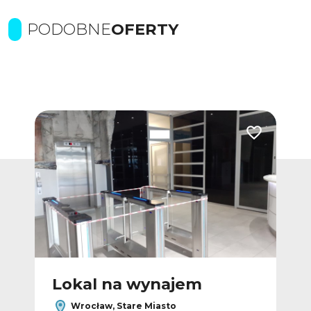
PODOBNE
OFERTY
Dodaj do ulubionych
Dodaj do ulub
Lokal na wynajem
L
Wrocław, Stare Miasto