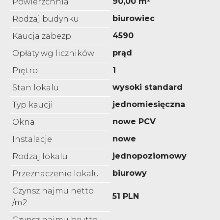
90,00 m²
Powierzchnia
biurowiec
Rodzaj budynku
4590
Kaucja zabezp.
prąd
Opłaty wg liczników
1
Piętro
wysoki standard
Stan lokalu
jednomiesięczna
Typ kaucji
nowe PCV
Okna
nowe
Instalacje
jednopoziomowy
Rodzaj lokalu
biurowy
Przeznaczenie lokalu
Czynsz najmu netto
51 PLN
/m2
Czynsz najmu brutto