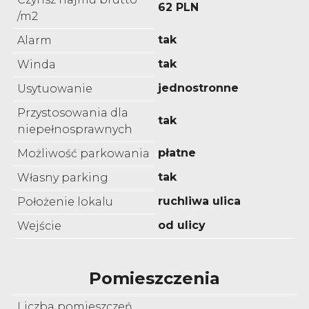
62 PLN
/m2
tak
Alarm
tak
Winda
jednostronne
Usytuowanie
Przystosowania dla
tak
niepełnosprawnych
płatne
Możliwość parkowania
tak
Własny parking
ruchliwa ulica
Położenie lokalu
od ulicy
Wejście
Pomieszczenia
Liczba pomieszczeń