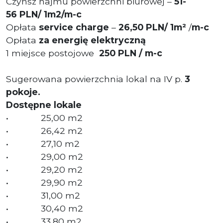
Czynsz najmu powierzchni biurowej –
51-
56 PLN/ 1m2/m-c
Opłata
service charge
–
26,50 PLN/ 1m²
/
m-c
Opłata
za energię elektryczną
1 miejsce postojowe
250 PLN / m-c
Sugerowana powierzchnia lokal na IV p.
3
pokoje.
Dostępne lokale
• 25,00 m2
• 26,42 m2
• 27,10 m2
• 29,00 m2
• 29,20 m2
• 29,90 m2
• 31,00 m2
• 30,40 m2
• 33,80 m2