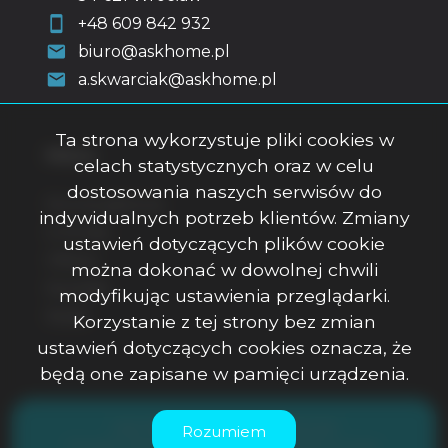
+48 609 842 932
biuro@askhome.pl
a.skwarciak@askhome.pl
Ta strona wykorzystuje pliki cookies w
Menu
celach statystycznych oraz w celu
dostosowania naszych serwisów do
Strona główna
indywidualnych potrzeb klientów. Zmiany
O firmie
ustawień dotyczących plików cookie
Oferty
można dokonać w dowolnej chwili
Kontakt
modyfikując ustawienia przeglądarki.
Rodo
Korzystanie z tej strony bez zmian
ustawień dotyczących cookies oznacza, że
będą one zapisane w pamięci urządzenia.
ASK Office Anna Skwarciak © 2026
Rozumiem
Program dla biur nieruchomości
Galactica Virgo