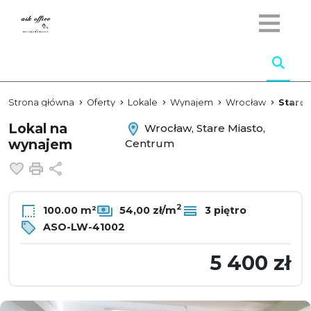
Strona główna
Oferty
Lokale
Wynajem
Wrocław
Stare 
Lokal na
Wrocław, Stare Miasto,
wynajem
Centrum
Dodaj do ulubionych
Drukuj
Udostępnij
2
100.00 m²
54,00 zł/m
3 piętro
ASO-LW-41002
5 400 zł