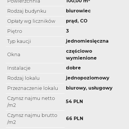
100,00 m²
Powierzchnia
biurowiec
Rodzaj budynku
prąd, CO
Opłaty wg liczników
3
Piętro
jednomiesięczna
Typ kaucji
częściowo
Okna
wymienione
dobre
Instalacje
jednopoziomowy
Rodzaj lokalu
biurowy, usługowy
Przeznaczenie lokalu
Czynsz najmu netto
54 PLN
/m2
Czynsz najmu brutto
66 PLN
/m2