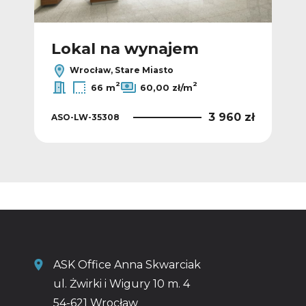
Lokal na wynajem
L
Wrocław, Stare Miasto
2
2
66 m
60,00 zł/m
 zł
3 960 zł
ASO-LW-35308
ASO
ASK Office Anna Skwarciak
ul. Żwirki i Wigury 10 m. 4
54-621 Wrocław