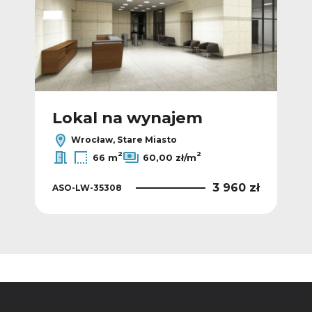
Lokal na wynajem
L
Wrocław, Stare Miasto
2
2
66 m
60,00 zł/m
 zł
3 960 zł
ASO-LW-35308
ASO