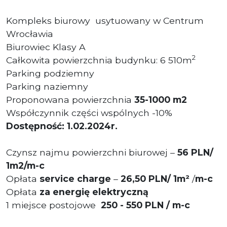
Kompleks biurowy usytuowany w Centrum
Wrocławia
Biurowiec Klasy A
2
Całkowita powierzchnia budynku: 6 510m
Parking podziemny
Parking naziemny
Proponowana powierzchnia
35
-1000 m
2
Współczynnik części wspólnych -10%
Dostępność: 1.02.2024r.
Czynsz najmu powierzchni biurowej –
56
PLN
/
1m2/m-c
Opłata
service charge
–
26
,50
PLN/ 1m²
/
m-c
Opłata
za energię elektryczną
1 miejsce postojowe
250 - 550 PLN / m-c