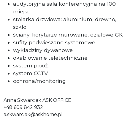
audytoryjna sala konferencyjna na 100
miejsc
stolarka drzwiowa: aluminium, drewno,
szkło
ściany: korytarze murowane, działowe GK
sufity podwieszane systemowe
wykładziny dywanowe
okablowanie teletechniczne
system p.poż.
system CCTV
ochrona/monitoring
Anna Skwarciak ASK OFFICE
+48 609 842 932
a.skwarciak@askhome.pl