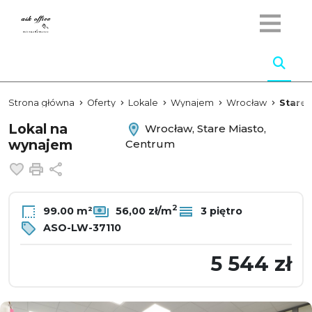
Strona główna
Oferty
Lokale
Wynajem
Wrocław
Stare 
Lokal na
Wrocław, Stare Miasto,
wynajem
Centrum
Dodaj do ulubionych
Drukuj
Udostępnij
2
99.00 m²
56,00 zł/m
3 piętro
ASO-LW-37110
5 544 zł