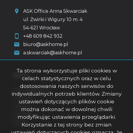
ASK Office Anna Skwarciak
ul. Żwirki i Wigury 10 m. 4
54-621 Wrocław
+48 609 842 932
biuro@askhome.pl
a.skwarciak@askhome.pl
Ta strona wykorzystuje pliki cookies w
Menu
celach statystycznych oraz w celu
dostosowania naszych serwisów do
Strona główna
indywidualnych potrzeb klientów. Zmiany
O firmie
ustawień dotyczących plików cookie
Oferty
można dokonać w dowolnej chwili
Kontakt
modyfikując ustawienia przeglądarki.
Rodo
Korzystanie z tej strony bez zmian
ustawień dotyczących cookies oznacza, że