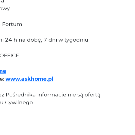
na
dowy
e Fortum
i 24 h na dobę, 7 dni w tygodniu
 OFFICE
me
ie:
www.askhome.pl
z Pośrednika informacje nie są ofertą
u Cywilnego