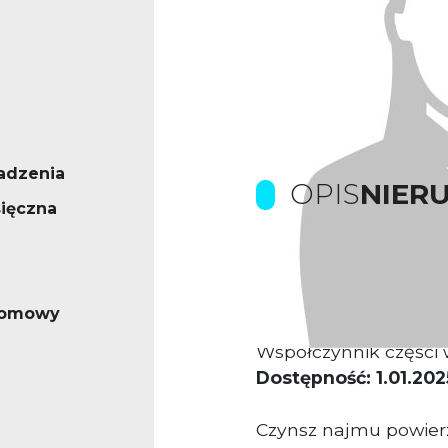
adzenia
OPIS
NIER
ięczna
Kompleks biurowy us
Biurowiec Klasy B
iomowy
Proponowana powier
Współczynnik części 
Dostępność: 1.01.202
Czynsz najmu powierz