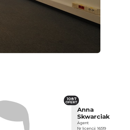
1087
OFERT
Anna
Skwarciak
Agent
Nr licencji: 16519