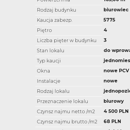
biurowiec
Rodzaj budynku
5775
Kaucja zabezp.
4
Piętro
3
Liczba pięter w budynku
do wprow
Stan lokalu
jednomies
Typ kaucji
nowe PCV
Okna
nowe
Instalacje
jednopoz
Rodzaj lokalu
biurowy
Przeznaczenie lokalu
4 500 PLN
Czynsz najmu netto /m2
68 PLN
Czynsz najmu brutto /m2