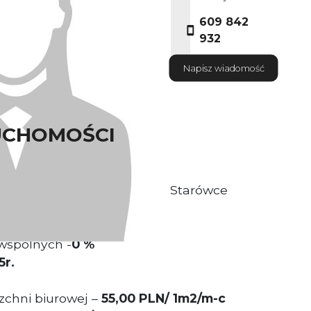
609 842
932
Napisz wiadomość
UCHOMOŚCI
ytuowany na wrocławskiej Starówce
zchnia
105-254 m2
wspólnych -
0 %
5r.
chni biurowej –
55,00 PLN/ 1m2/m-c