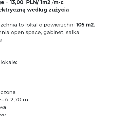
ge
–
13,00 PLN/ 1m2
/
m-c
lektryczną według zużycia
chnia to lokal o powierzchni
105 m2.
hnia open space, gabinet, salka
a
lokale:
ńczona
eń: 2,70 m
owa
owe