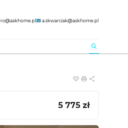
uro@askhome.pl
a.skwarciak@askhome.pl
Dodaj do ulubiony
Drukuj
Udostępnij
5 775 zł