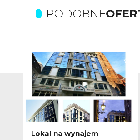
PODOBNE
OFER
odaj do ulubionych
Dodaj
Lokal na wynajem