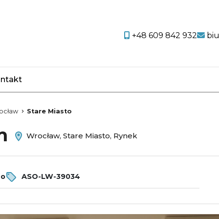
+48 609 842 932
bi
ntakt
favorite
ocław
Stare Miasto
em
Wrocław, Stare Miasto, Rynek
ro
ASO-LW-39034