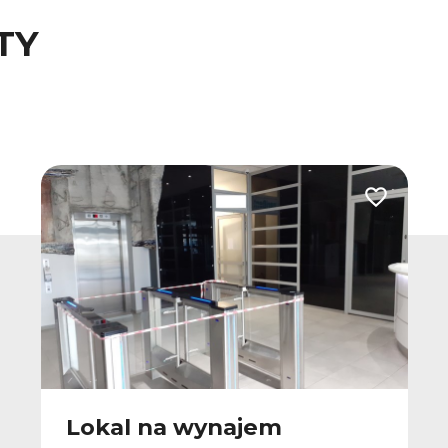
TY
 do ulubionych
Dodaj do u
Lokal na wynajem