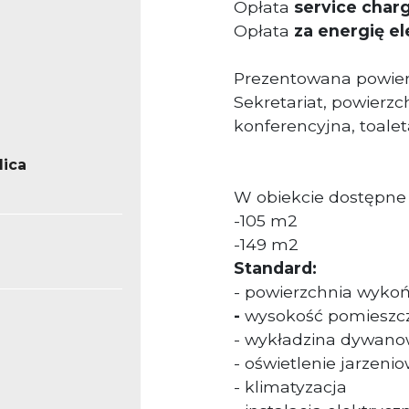
Opłata
service char
Opłata
za energię e
Prezentowana powierz
Sekretariat, powierzc
konferencyjna, toalet
lica
W obiekcie dostępne 
-105 m2
-149 m2
Standard:
- powierzchnia wyko
-
wysokość pomieszcz
- wykładzina dywan
- oświetlenie jarzeni
- klimatyzacja