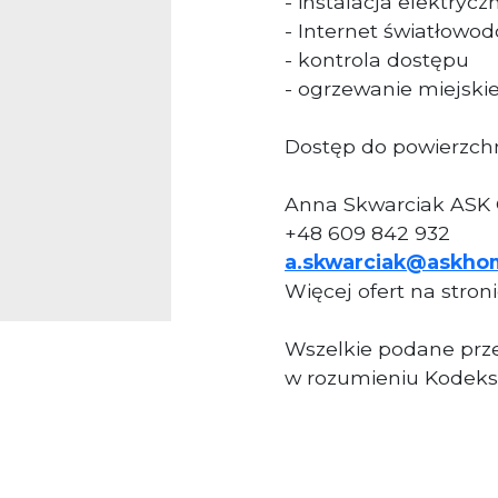
- instalacja elektrycz
- Internet światłowo
- kontrola dostępu
- ogrzewanie miejski
Dostęp do powierzchn
Anna Skwarciak ASK
+48 609 842 932
a.skwarciak@askho
Więcej ofert na stron
Wszelkie podane prze
w rozumieniu Kodeks