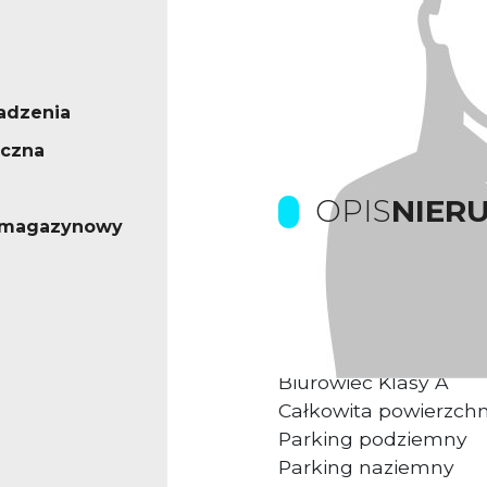
adzenia
ęczna
OPIS
NIER
- magazynowy
Prowizje dla biura p
Kompleks biurowy u
Biurowiec Klasy A
Całkowita powierzch
Parking podziemny
Parking naziemny