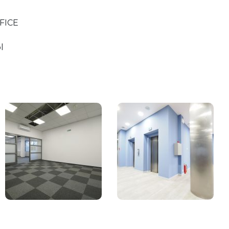
FICE
l