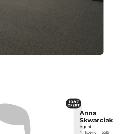
1087
OFERT
Anna
Skwarciak
Agent
Nr licencji: 16519