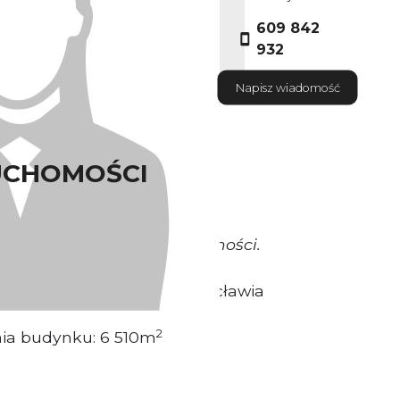
609 842
932
Napisz wiadomość
UCHOMOŚCI
okrywa Właściciel nieruchomości.
sytuowany w Centrum Wrocławia
2
nia budynku: 6 510m