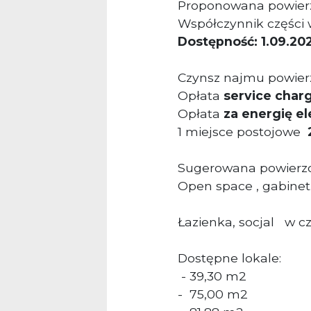
Proponowana powier
Współczynnik części
Dostępność: 1.09.20
Czynsz najmu powier
Opłata
service char
Opłata
za energię e
1 miejsce postojowe
2
Sugerowana powierzch
Open space , gabinet
Łazienka, socjal w c
Dostępne lokale:
- 39,30 m2
- 75,00 m2