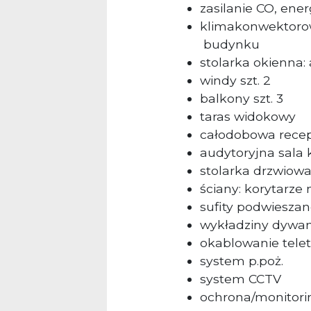
zasilanie CO, ene
klimakonwektorow
budynku
stolarka okienna:
windy szt. 2
balkony szt. 3
taras widokowy
całodobowa recep
audytoryjna sala 
stolarka drzwiowa
ściany: korytarz
sufity podwiesza
wykładziny dywa
okablowanie tele
system p.poż.
system CCTV
ochrona/monitor