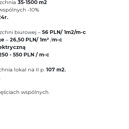
zchnia
35
-1500 m
2
 wspólnych -10%
24r.
zchni biurowej –
56
PLN
/ 1m2/m-c
ge
–
26
,50
PLN/ 1m²
/
m-c
lektryczną
50 - 550 PLN / m-c
nia lokal na II p.
107 m2.
.
zęściach wspólnych.