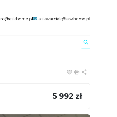
uro@askhome.pl
a.skwarciak@askhome.pl
Dodaj do ulubiony
Drukuj
Udostępnij
5 992 zł