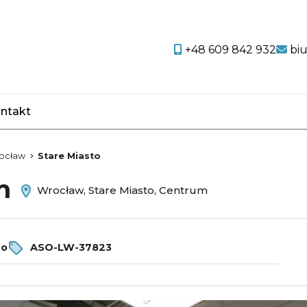
+48 609 842 932
bi
ntakt
favorite
ocław
Stare Miasto
em
Wrocław, Stare Miasto, Centrum
ro
ASO-LW-37823