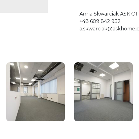
Anna Skwarciak ASK OF
+48 609 842 932
a.skwarciak@askhome.p