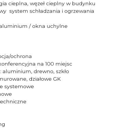
rgia cieplna, węzeł cieplny w budynku
y system schładzania i ogrzewania
 aluminium / okna uchylne
cja/ochrona
konferencyjna na 100 miejsc
: aluminium, drewno, szkło
e murowane, działowe GK
ne systemowe
nowe
techniczne
ing