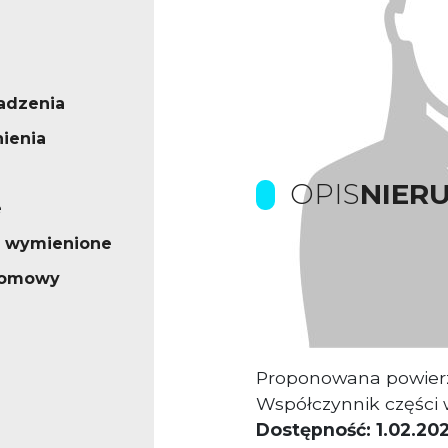
adzenia
ienia
OPIS
NIER
e
o wymienione
Kamienica biurowa u
iomowy
Rynku.
Całkowita powierzch
Proponowana powier
Współczynnik części
Dostępność: 1.02.202