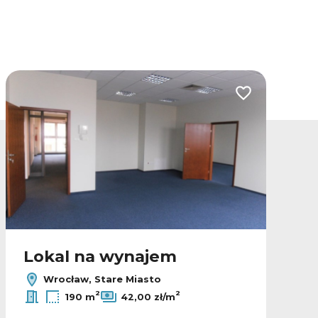
lubionych
Dodaj do ulubio
Lokal na wynajem
Wrocław, Stare Miasto
2
2
190 m
42,00 zł/m