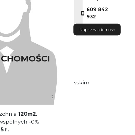
609 842
932
Napisz wiadomość
UCHOMOŚCI
sytuowana tuz przy wrocławskim
2
nia budynku: 600 m
zchnia
120
m2
.
 wspólnych -0%
5 r.