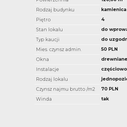
kamienica
Rodzaj budynku
4
Piętro
do wprow
Stan lokalu
do uzgodn
Typ kaucji
50 PLN
Mies. czynsz admin.
drewnian
Okna
częściow
Instalacje
jednopoz
Rodzaj lokalu
70 PLN
Czynsz najmu brutto /m2
tak
Winda