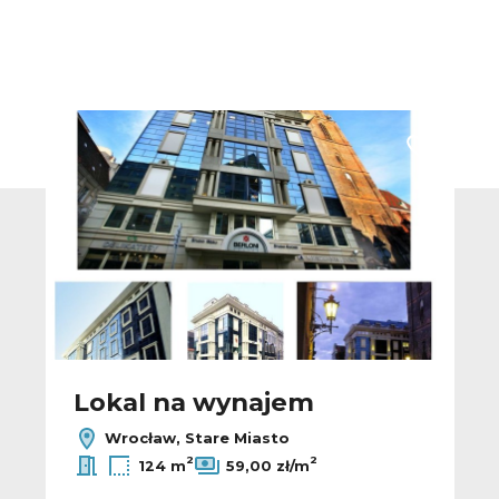
 do ulubionych
Dodaj do u
Lokal na wynajem
Wrocław, Stare Miasto
2
2
124 m
59,00 zł/m