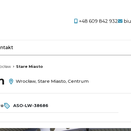
+48 609 842 932
bi
ntakt
favorite
ocław
Stare Miasto
em
Wrocław, Stare Miasto, Centrum
ro
ASO-LW-38686