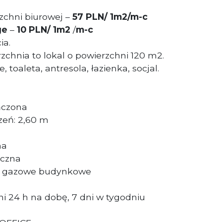
chni biurowej –
57 PLN/ 1m2/m-c
ge
–
10 PLN/ 1m2
/
m-c
ia.
chnia to lokal o powierzchni 120 m2.
 toaleta, antresola, łazienka, socjal.
ńczona
eń: 2,60 m
zna
niczna
ne gazowe budynkowe
i 24 h na dobę, 7 dni w tygodniu