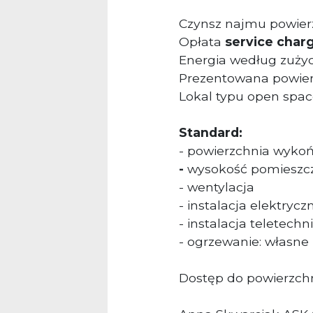
Czynsz najmu powierz
Opłata
service char
Energia według zużyc
Prezentowana powierz
Lokal typu open space,
Standard:
- powierzchnia wyko
-
wysokość pomieszcz
- wentylacja
- instalacja elektryc
- instalacja teletech
- ogrzewanie: włas
Dostęp do powierzchn