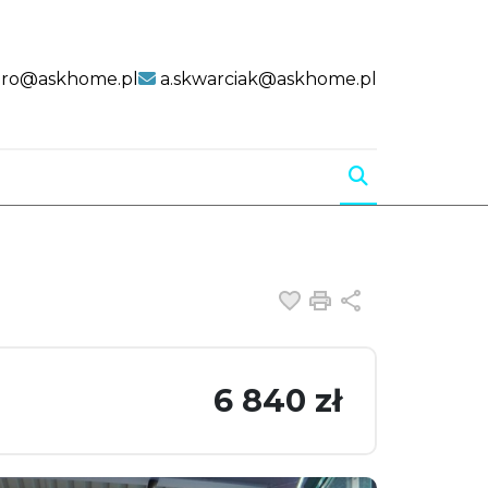
uro@askhome.pl
a.skwarciak@askhome.pl
Dodaj do ulubiony
Drukuj
Udostępnij
6 840 zł