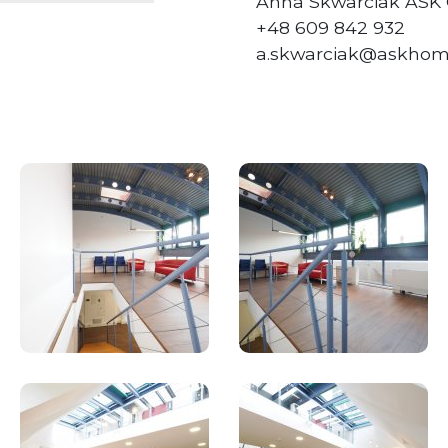
Anna Skwarciak ASK
+48 609 842 932
a.skwarciak@askhom