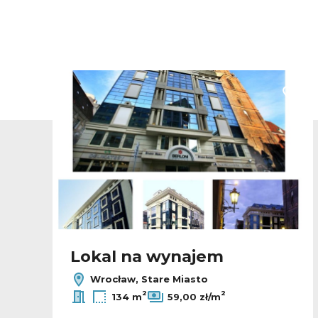
odaj do ulubionych
Dodaj
Lokal na wynajem
Wrocław, Stare Miasto
2
2
134 m
59,00 zł/m