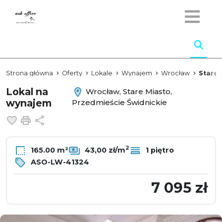
Strona główna
Oferty
Lokale
Wynajem
Wrocław
Stare 
Lokal na
Wrocław, Stare Miasto,
wynajem
Przedmieście Świdnickie
Dodaj do ulubionych
Drukuj
Udostępnij
2
165.00 m²
43,00 zł/m
1 piętro
ASO-LW-41324
7 095 zł