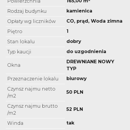
165,00 m²
Powierzchnia
kamienica
Rodzaj budynku
CO, prąd, Woda zimna
Opłaty wg liczników
1
Piętro
dobry
Stan lokalu
do uzgodnienia
Typ kaucji
DREWNIANE NOWY
Okna
TYP
biurowy
Przeznaczenie lokalu
Czynsz najmu netto
50 PLN
/m2
Czynsz najmu brutto
52 PLN
/m2
tak
Winda