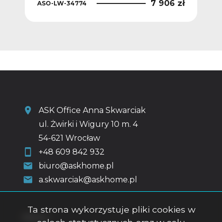
 zł
7 906 zł
ASO-LW-34774
AS
ASK Office Anna Skwarciak
ul. Żwirki i Wigury 10 m. 4
54-621 Wrocław
+48 609 842 932
biuro@askhome.pl
a.skwarciak@askhome.pl
Ta strona wykorzystuje pliki cookies w
Menu