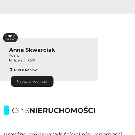
1087
OFERT
Anna Skwarciak
Agent
Nr licencji: 16519
609 842 932
Napisz wiadomość
OPIS
NIERUCHOMOŚCI
Prowizje pokrywa Właściciel nieruchomości