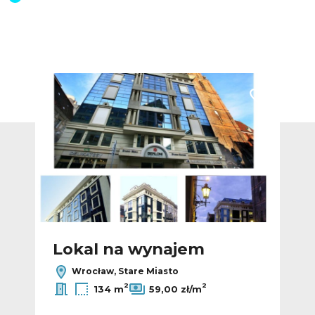
Dodaj do ulubionych
Dodaj do ulub
Lokal na wynajem
L
Wrocław, Stare Miasto
2
2
134 m
59,00 zł/m