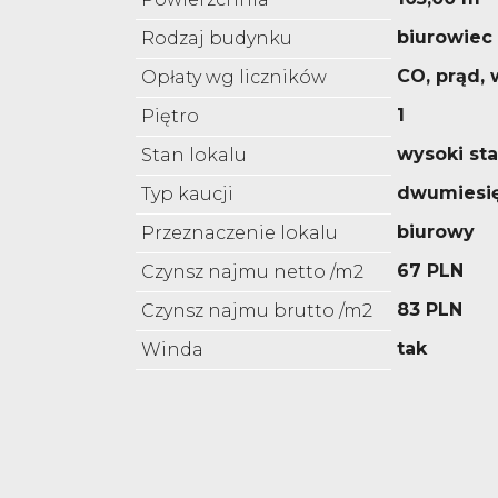
biurowiec
Rodzaj budynku
CO, prąd,
Opłaty wg liczników
1
Piętro
wysoki st
Stan lokalu
dwumiesi
Typ kaucji
biurowy
Przeznaczenie lokalu
67 PLN
Czynsz najmu netto /m2
83 PLN
Czynsz najmu brutto /m2
tak
Winda