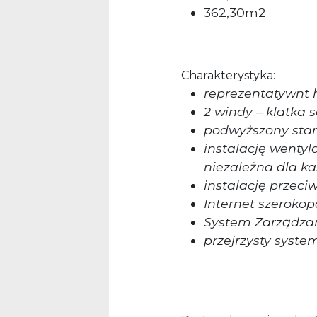
362,30m2
Charakterystyka:
reprezentatywnt 
2 windy – klatka
podwyższony sta
instalację wentyl
niezależna dla k
instalację przec
Internet szerok
System Zarządza
przejrzysty syst