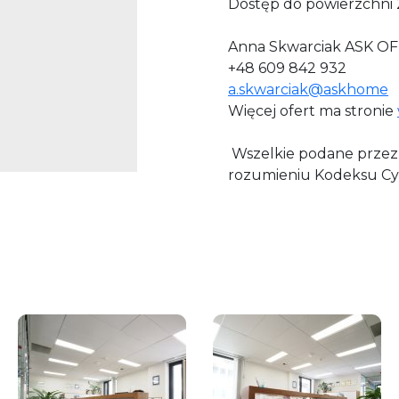
Dostęp do powierzchni 
Anna Skwarciak ASK OF
+48 609 842 932
a.skwarciak@askhome
Więcej ofert ma stronie
Wszelkie podane przez 
rozumieniu Kodeksu Cy