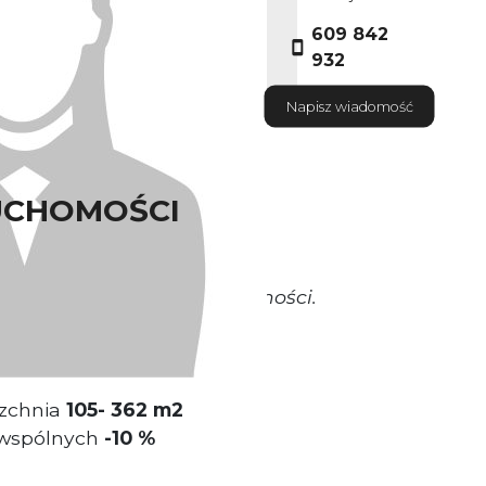
609 842
932
Napisz wiadomość
UCHOMOŚCI
okrywa Właściciel nieruchomości.
miokondygnacyjny.
zchnia
105- 362 m2
 wspólnych
-1
0 %