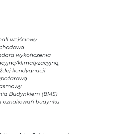
hall wejściowy
 schodowa
ndard wykończenia
acyjną/klimatyzacyjną,
ażdej kondygnacji
iwpożarową
opasmowy
nia Budynkiem (BMS)
em oznakowań budynku