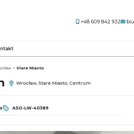
+48 609 842 932
bi
ntakt
favorite
ocław
Stare Miasto
em
Wrocław, Stare Miasto, Centrum
ro
ASO-LW-40389