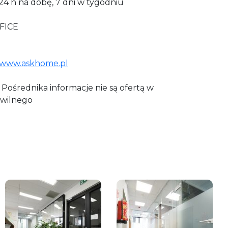
24 h na dobę, 7 dni w tygodniu
FICE
www.askhome.pl
Pośrednika informacje nie są ofertą w
wilnego