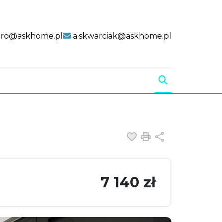
uro@askhome.pl
a.skwarciak@askhome.pl
Dodaj do ulubiony
Drukuj
Udostępnij
7 140 zł