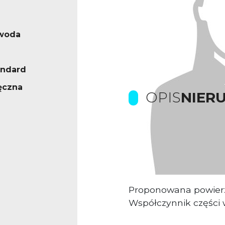
 woda
andard
ęczna
OPIS
NIER
Prowizje dla biura p
Obiekt biurowy sied
Proponowana powier
Współczynnik części