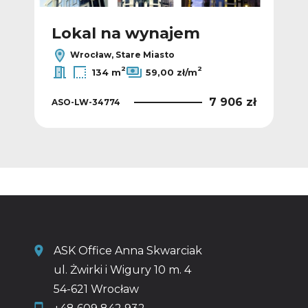
Lokal na wynajem
L
Wrocław, Stare Miasto
2
2
134 m
59,00 zł/m
 zł
7 906 zł
ASO-LW-34774
AS
ASK Office Anna Skwarciak
ul. Żwirki i Wigury 10 m. 4
54-621 Wrocław