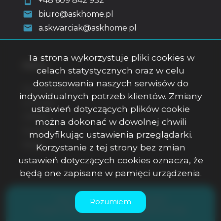
+48 609 842 932
biuro@askhome.pl
a.skwarciak@askhome.pl
Ta strona wykorzystuje pliki cookies w
Menu
celach statystycznych oraz w celu
dostosowania naszych serwisów do
Strona główna
indywidualnych potrzeb klientów. Zmiany
O firmie
ustawień dotyczących plików cookie
Oferty
można dokonać w dowolnej chwili
Kontakt
modyfikując ustawienia przeglądarki.
Rodo
Korzystanie z tej strony bez zmian
ustawień dotyczących cookies oznacza, że
będą one zapisane w pamięci urządzenia.
ASK Office Anna Skwarciak © 2026
Rozumiem
Program dla biur nieruchomości
Galactica Virgo