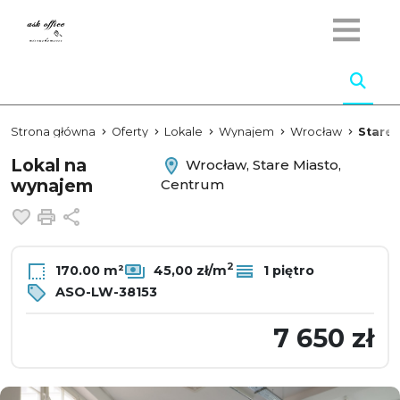
Strona główna
Oferty
Lokale
Wynajem
Wrocław
Stare 
Lokal na
Wrocław, Stare Miasto,
wynajem
Centrum
Dodaj do ulubionych
Drukuj
Udostępnij
2
170.00 m²
45,00 zł/m
1 piętro
ASO-LW-38153
7 650 zł