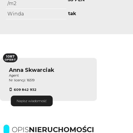
/m2
tak
Winda
1087
OFERT
Anna Skwarciak
Agent
Nr licencji: 16519
609 842 932
Napisz wiadomość
OPIS
NIERUCHOMOŚCI