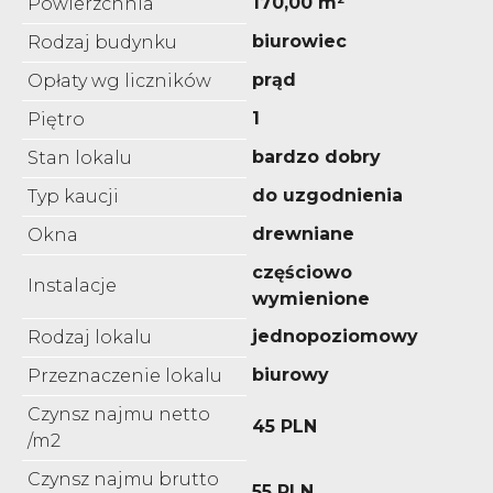
170,00 m²
Powierzchnia
biurowiec
Rodzaj budynku
prąd
Opłaty wg liczników
1
Piętro
bardzo dobry
Stan lokalu
do uzgodnienia
Typ kaucji
drewniane
Okna
częściowo
Instalacje
wymienione
jednopoziomowy
Rodzaj lokalu
biurowy
Przeznaczenie lokalu
Czynsz najmu netto
45 PLN
/m2
Czynsz najmu brutto
55 PLN