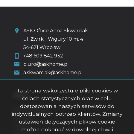
ASK Office Anna Skwarciak
ul. Żwirki i Wigury 10 m. 4
54-621 Wrocław
+48 609 842 932
biuro@askhome.pl
a.skwarciak@askhome.pl
Ta strona wykorzystuje pliki cookies w
Menu
celach statystycznych oraz w celu
dostosowania naszych serwisów do
Strona główna
indywidualnych potrzeb klientów. Zmiany
O firmie
ustawień dotyczących plików cookie
Oferty
można dokonać w dowolnej chwili