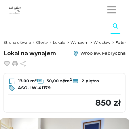
Strona główna
Oferty
Lokale
Wynajem
Wrocław
Fabry
Lokal na wynajem
Wrocław, Fabryczna
Dodaj do ulubionych
Drukuj
Udostępnij
2
17.00 m²
50,00 zł/m
2 piętro
ASO-LW-41179
850 zł