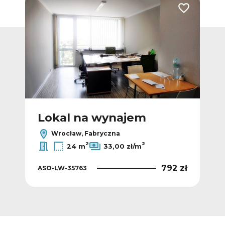
Dodaj do ulubionych
Dodaj do ulub
Lokal na wynajem
L
Wrocław, Fabryczna
2
2
24 m
33,00 zł/m
 zł
792 zł
ASO-LW-35763
ASO