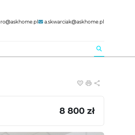
uro@askhome.pl
a.skwarciak@askhome.pl
Dodaj do ulubiony
Drukuj
Udostępnij
8 800 zł