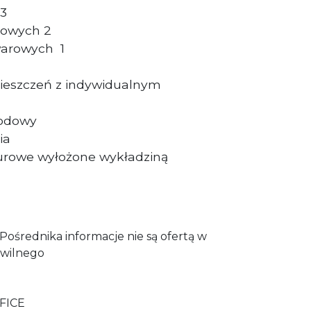
 3
dowych 2
warowych 1
ieszczeń z indywidualnym
wodowy
ia
urowe wyłożone wykładziną
ośrednika informacje nie są ofertą w
wilnego
FICE