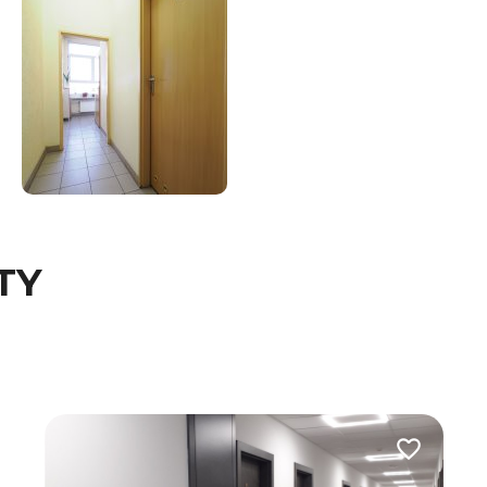
TY
 do ulubionych
Dodaj do u