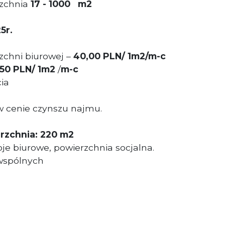
zchnia
17
- 1000
m2
5r.
chni biurowej –
40,00 PLN/ 1m2/m-c
,50 PL
N/ 1m2
/
m-c
ia
 cenie czynszu najmu.
zchnia: 220 m2
je biurowe, powierzchnia socjalna.
 wspólnych