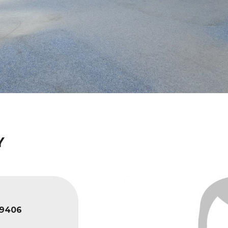
Y
9406