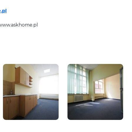
.pl
e www.askhome.pl