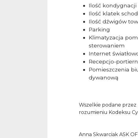
Ilość kondygnacji
Ilość klatek scho
Ilość dźwigów to
Parking
Klimatyzacja pom
sterowaniem
Internet światło
Recepcjo-portiern
Pomieszczenia bi
dywanową
Wszelkie podane przez P
rozumieniu Kodeksu Cy
Anna Skwarciak ASK OF