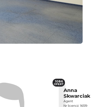
1086
OFERT
Anna
Skwarciak
Agent
Nr licencji: 16519