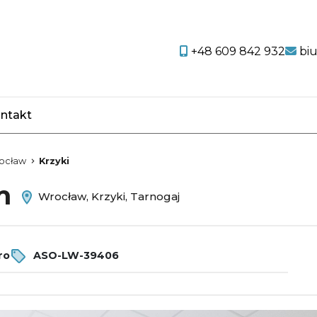
+48 609 842 932
bi
ntakt
favorite
ocław
Krzyki
em
Wrocław, Krzyki, Tarnogaj
ro
ASO-LW-39406