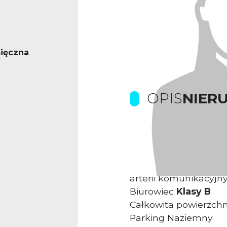
ięczna
OPIS
NIER
Prowizje dla biura g
Kompleks biurowy us
arterii komunikacyjny
Biurowiec
Klasy B
Całkowita powierzch
Parking Naziemny