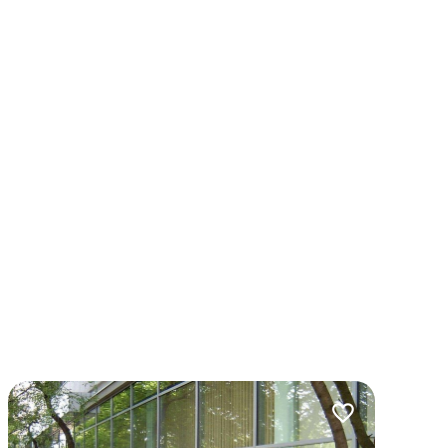
lubionych
Dodaj do ulubio