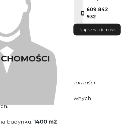
609 842
932
Napisz wiadomość
UCHOMOŚCI
warantuje Właściciel nieruchomości
ytuowany przy jednej z głównych
ch.
nia budynku:
1400 m2