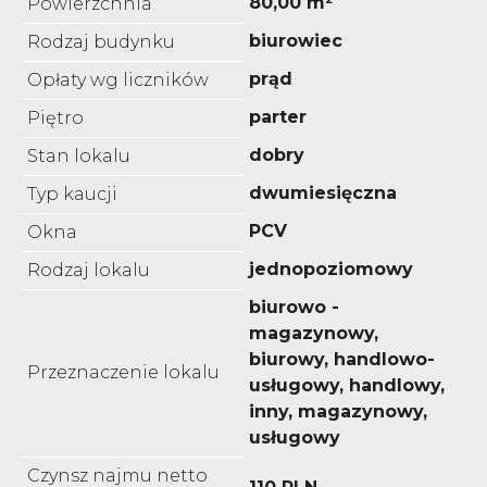
80,00 m²
Powierzchnia
biurowiec
Rodzaj budynku
prąd
Opłaty wg liczników
parter
Piętro
dobry
Stan lokalu
dwumiesięczna
Typ kaucji
PCV
Okna
jednopoziomowy
Rodzaj lokalu
biurowo -
magazynowy,
biurowy, handlowo-
Przeznaczenie lokalu
usługowy, handlowy,
inny, magazynowy,
usługowy
Czynsz najmu netto