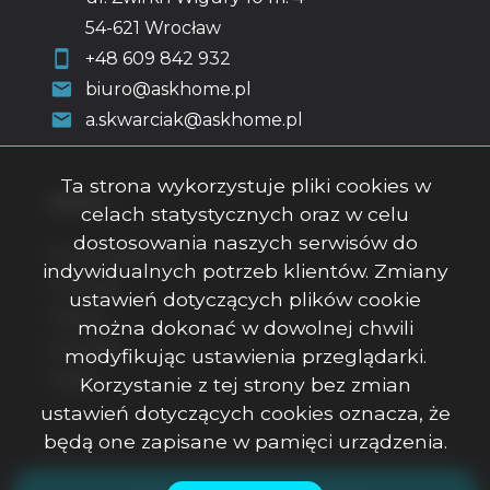
54-621 Wrocław
+48 609 842 932
biuro@askhome.pl
a.skwarciak@askhome.pl
Ta strona wykorzystuje pliki cookies w
Menu
celach statystycznych oraz w celu
dostosowania naszych serwisów do
Strona główna
indywidualnych potrzeb klientów. Zmiany
O firmie
ustawień dotyczących plików cookie
Oferty
można dokonać w dowolnej chwili
Kontakt
modyfikując ustawienia przeglądarki.
Rodo
Korzystanie z tej strony bez zmian
ustawień dotyczących cookies oznacza, że
będą one zapisane w pamięci urządzenia.