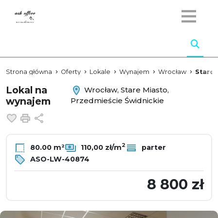
Strona główna
Oferty
Lokale
Wynajem
Wrocław
Stare 
Lokal na
Wrocław, Stare Miasto,
wynajem
Przedmieście Świdnickie
Dodaj do ulubionych
Drukuj
Udostępnij
2
80.00 m²
110,00 zł/m
parter
ASO-LW-40874
8 800 zł