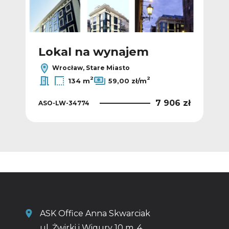
Lokal na wynajem
L
Wrocław, Stare Miasto
2
2
134 m
59,00 zł/m
 zł
7 906 zł
ASO-LW-34774
AS
ASK Office Anna Skwarciak
ul. Żwirki i Wigury 10 m. 4