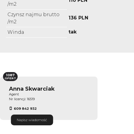
110 PLN
/m2
Czynsz najmu brutto
136 PLN
/m2
tak
Winda
1087
OFERT
Anna Skwarciak
Agent
Nr licencji: 16519
609 842 932
Napisz wiadomość