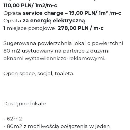
110,00
P
LN/ 1m2/m-c
Opłata
service charge
–
19
,00
PLN/ 1m²
/
m-c
Opłata
za energię elektryczną
1 miejsce postojowe
278,00 PLN / m-c
Sugerowana powierzchnia lokal o powierzchni
80 m2 usytuowany na parterze z dużymi
oknami wystawiienniczo-reklamowymi.
Open space, socjal, toaleta.
Dostępne lokale:
- 62m2
- 80m2 z możliwością połączenia w jeden