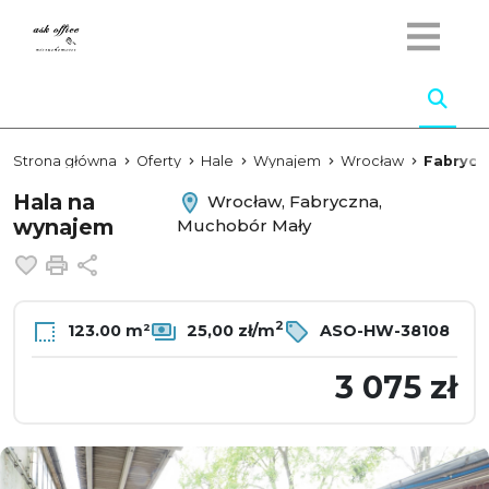
Strona główna
Oferty
Hale
Wynajem
Wrocław
Fabrycz
Hala na
Wrocław, Fabryczna,
wynajem
Muchobór Mały
Dodaj do ulubionych
Drukuj
Udostępnij
2
123.00 m²
25,00 zł/m
ASO-HW-38108
3 075 zł