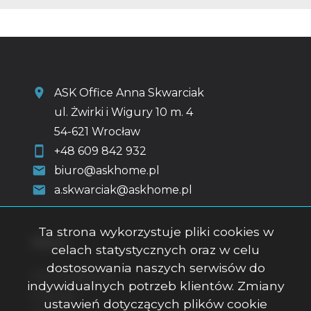
ASK Office Anna Skwarciak
ul. Żwirki i Wigury 10 m. 4
54-621 Wrocław
+48 609 842 932
biuro@askhome.pl
a.skwarciak@askhome.pl
Ta strona wykorzystuje pliki cookies w
Menu
celach statystycznych oraz w celu
dostosowania naszych serwisów do
Strona główna
indywidualnych potrzeb klientów. Zmiany
O firmie
ustawień dotyczących plików cookie