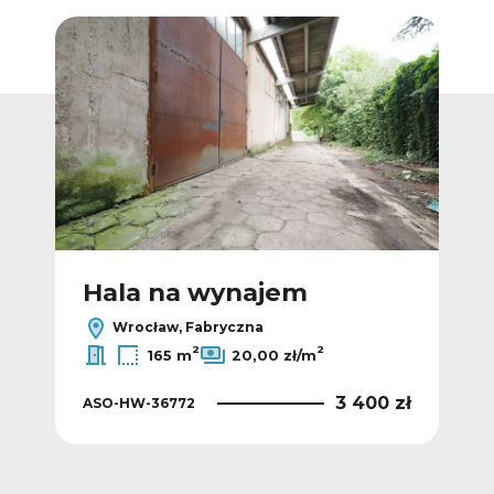
Dodaj do ulubionych
Dodaj do ulub
Hala na wynajem
H
Wrocław, Fabryczna
2
2
165 m
20,00 zł/m
 zł
3 400 zł
ASO-HW-36772
AS