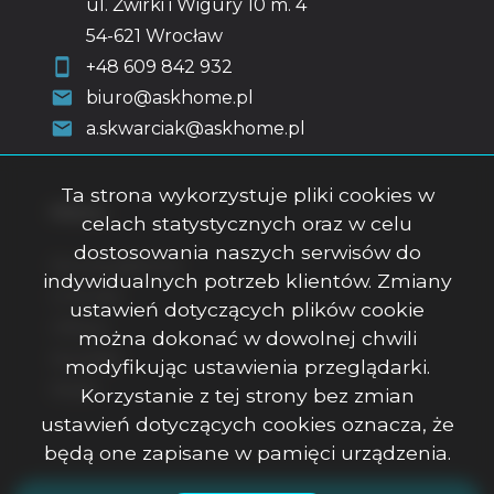
ul. Żwirki i Wigury 10 m. 4
54-621 Wrocław
+48 609 842 932
biuro@askhome.pl
a.skwarciak@askhome.pl
Ta strona wykorzystuje pliki cookies w
Menu
celach statystycznych oraz w celu
dostosowania naszych serwisów do
Strona główna
indywidualnych potrzeb klientów. Zmiany
O firmie
ustawień dotyczących plików cookie
Oferty
można dokonać w dowolnej chwili
Kontakt
modyfikując ustawienia przeglądarki.
Rodo
Korzystanie z tej strony bez zmian
ustawień dotyczących cookies oznacza, że
będą one zapisane w pamięci urządzenia.