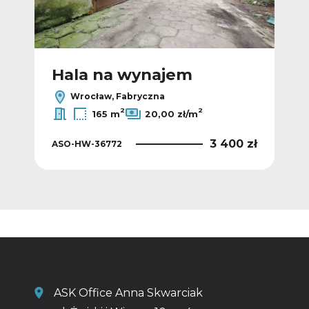
Hala na wynajem
H
Wrocław, Fabryczna
2
2
165 m
20,00 zł/m
5 zł
3 400 zł
ASO-HW-36772
AS
ASK Office Anna Skwarciak