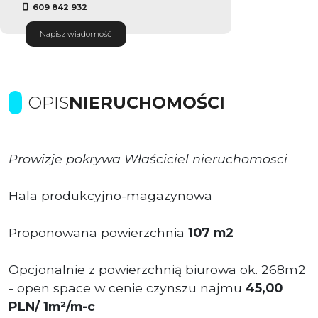
609 842 932
Napisz wiadomość
OPIS
NIERUCHOMOŚCI
Prowizje pokrywa Właściciel nieruchomosci
Hala produkcyjno-magazynowa
Proponowana powierzchnia
107
m2
Opcjonalnie z powierzchnią biurowa ok. 268m2
- open space w cenie czynszu najmu
45,00
PLN/ 1m
²/
m-c