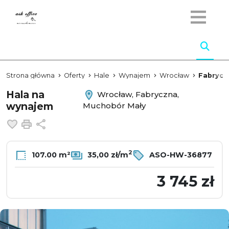
Strona główna
Oferty
Hale
Wynajem
Wrocław
Fabrycz
Hala na
Wrocław, Fabryczna,
wynajem
Muchobór Mały
Dodaj do ulubionych
Drukuj
Udostępnij
2
107.00 m²
35,00 zł/m
ASO-HW-36877
3 745 zł