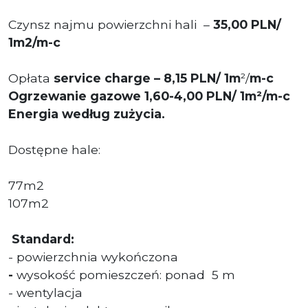
Czynsz najmu powierzchni hali –
35
,00 PLN
/
1m2/m-c
Opłata
service charge
–
8,15 PLN/ 1m
²/
m-c
Ogrzewanie gazowe 1,60-4,00
PLN/ 1m
²/
m-c
Energia według zużycia.
Dostępne hale:
77m2
107m2
Standard:
- powierzchnia wykończona
-
wysokość pomieszczeń: ponad
5 m
- wentylacja