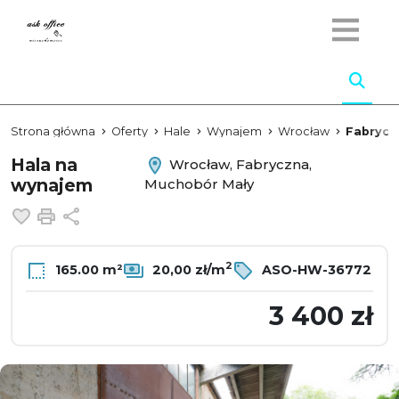
Strona główna
Oferty
Hale
Wynajem
Wrocław
Fabrycz
Hala na
Wrocław, Fabryczna,
wynajem
Muchobór Mały
Dodaj do ulubionych
Drukuj
Udostępnij
2
165.00 m²
20,00 zł/m
ASO-HW-36772
3 400 zł