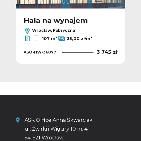
Hala na wynajem
H
Wrocław, Fabryczna
2
2
107 m
35,00 zł/m
 zł
3 745 zł
ASO-HW-36877
AS
ASK Office Anna Skwarciak
ul. Żwirki i Wigury 10 m. 4
54-621 Wrocław