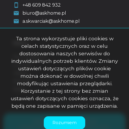
+48 609 842 932
biuro@askhome.pl
a.skwarciak@askhome.pl
Ta strona wykorzystuje pliki cookies w
Menu
celach statystycznych oraz w celu
dostosowania naszych serwisów do
Strona główna
indywidualnych potrzeb klientów. Zmiany
O firmie
ustawień dotyczących plików cookie
Oferty
można dokonać w dowolnej chwili
Kontakt
modyfikując ustawienia przeglądarki.
Rodo
Korzystanie z tej strony bez zmian
ustawień dotyczących cookies oznacza, że
będą one zapisane w pamięci urządzenia.
ASK Office Anna Skwarciak © 2026
Rozumiem
Program dla biur nieruchomości
Galactica Virgo