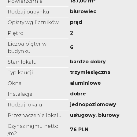
187,00 m²
Powierzchnia
biurowiec
Rodzaj budynku
prąd
Opłaty wg liczników
2
Piętro
Liczba pięter w
6
budynku
bardzo dobry
Stan lokalu
trzymiesięczna
Typ kaucji
aluminiowe
Okna
dobre
Instalacje
jednopoziomowy
Rodzaj lokalu
usługowy, biurowy
Przeznaczenie lokalu
Czynsz najmu netto
76 PLN
/m2