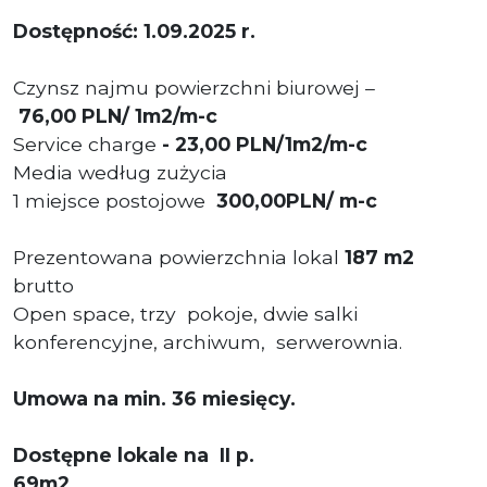
Dostępność: 1.09.2025 r.
Czynsz najmu powierzchni biurowej –
76,00
PLN
/ 1m2/m-c
S
ervice charge
-
23,00 PLN/1m2/m-c
Media według zużycia
1 miejsce postojowe
300,00PLN/ m-c
Prezentowana powierzchnia lokal
187 m2
brutto
Open space, trzy pokoje, dwie salki
konferencyjne, archiwum, serwerownia.
Umowa na min. 36 miesięcy.
Dostępne lokale na
II p.
69m2