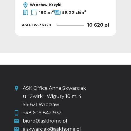
Wrocław, Krzyki
2
2
180 m
59,00 zł/m
0 zł
10 620 zł
ASO-LW-36329
ASO
ASK Office Anna Skwarciak
ul. Żwirki i Wigury 10 m. 4
54-621 Wrocław
+48 609 842 932
biuro@askhome.pl
a.skwarciak@askhome.pl