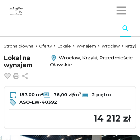
Strona główna
Oferty
Lokale
Wynajem
Wrocław
Krzyki
Lokal na
Wrocław, Krzyki, Przedmieście
wynajem
Oławskie
Dodaj do ulubionych
Drukuj
Udostępnij
2
187.00 m²
76,00 zł/m
2 piętro
ASO-LW-40392
14 212 zł