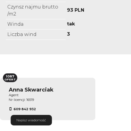
Czynsz najmu brutto
93 PLN
/m2
tak
Winda
3
Liczba wind
1087
OFERT
Anna Skwarciak
Agent
Nr licencji: 16519
609 842 932
Napisz wiadomość